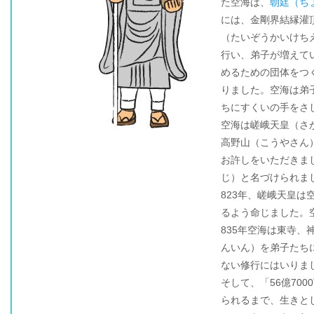
た空海は、
朝廷（ち
には、金剛界結縁灌
（たいぞうかいけち
行い、弟子が増えてい
めるための団体をつ
りました。空海は弟
ちにすくいの手をさ
空海は嵯峨天皇（さが
高野山（こうやさん
お許しをいただきま
じ）と名づけられま
823年、嵯峨天皇
るよう命じました。
835年空海は東寺
んいん）を弟子たち
ない修行にはいりま
そして、「56億700
られるまで、生きと