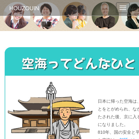
HOUZOUIN
Toggle
navigat
日本に帰った空海は
とをとがめられ、な
たされた後、京に入
になりました。
810年、国の安全