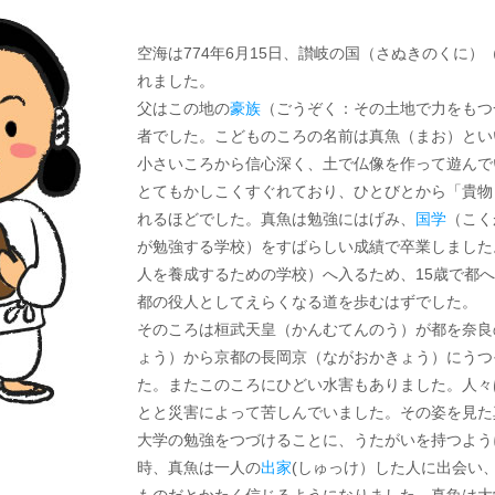
空海は774年6月15日、讃岐の国（さぬきのくに
れました。
父はこの地の
豪族
（ごうぞく：その土地で力をもつ
者でした。こどものころの名前は真魚（まお）とい
小さいころから信心深く、土で仏像を作って遊んで
とてもかしこくすぐれており、ひとびとから「貴物
れるほどでした。真魚は勉強にはげみ、
国学
（こく
が勉強する学校）をすばらしい成績で卒業しました
人を養成するための学校）へ入るため、15歳で都
都の役人としてえらくなる道を歩むはずでした。
そのころは桓武天皇（かんむてんのう）が都を奈良
ょう）から京都の長岡京（ながおかきょう）にうつ
た。またこのころにひどい水害もありました。人々
とと災害によって苦しんでいました。その姿を見た
大学の勉強をつづけることに、うたがいを持つよう
時、真魚は一人の
出家
(しゅっけ）した人に出会い