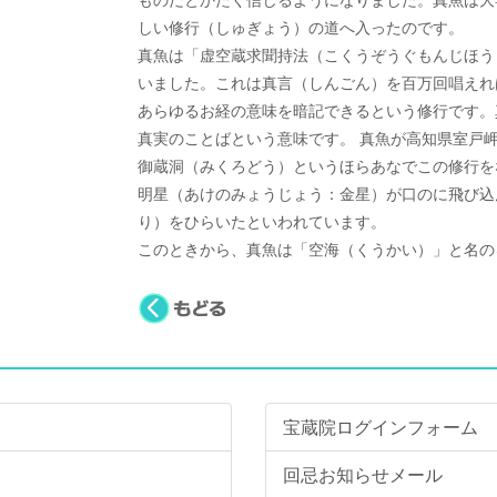
ものだとかたく信じるようになりました。真魚は大
しい修行（しゅぎょう）の道へ入ったのです。
真魚は「虚空蔵求聞持法（こくうぞうぐもんじほう
いました。これは真言（しんごん）を百万回唱えれ
あらゆるお経の意味を暗記できるという修行です。
真実のことばという意味です。 真魚が高知県室戸
御蔵洞（みくろどう）というほらあなでこの修行を
明星（あけのみょうじょう：金星）が口のに飛び込
り）をひらいたといわれています。
このときから、真魚は「空海（くうかい）」と名の
宝蔵院ログインフォーム
回忌お知らせメール